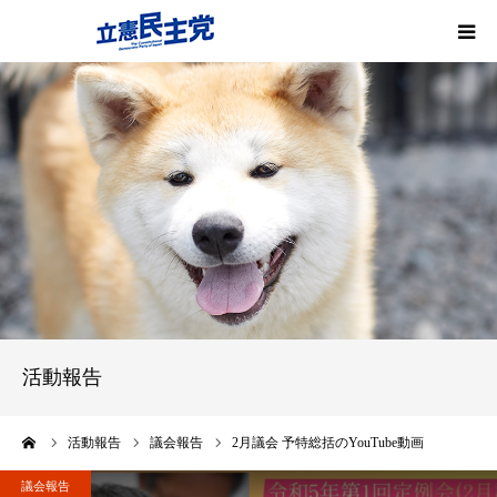
プロフィール
政策
活動報告
活動実績
お知らせ
活動報告
ーム
活動報告
議会報告
2月議会 予特総括のYouTube動画
議会報告