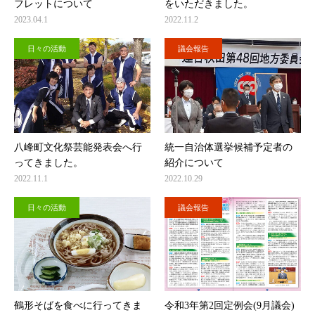
フレットについて
をいただきました。
2023.04.1
2022.11.2
日々の活動
議会報告
八峰町文化祭芸能発表会へ行
統一自治体選挙候補予定者の
ってきました。
紹介について
2022.11.1
2022.10.29
日々の活動
議会報告
鶴形そばを食べに行ってきま
令和3年第2回定例会(9月議会)