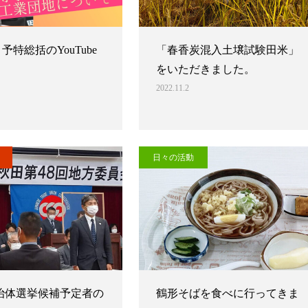
 予特総括のYouTube
「春香炭混入土壌試験田米」
をいただきました。
2022.11.2
日々の活動
治体選挙候補予定者の
鶴形そばを食べに行ってきま