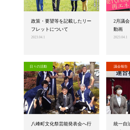
政策・要望等を記載したリー
2月議会
フレットについて
動画
2023.04.1
2023.04.1
日々の活動
議会報告
八峰町文化祭芸能発表会へ行
統一自