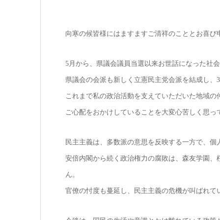
向寒の候皆様にはますますご清祥のこととお喜び
5月から、県議会議員当選以来お世話になった社
県議会の会派も新しく立憲民主党会派を結成し、
これまで私の政治活動を支えていただいた地域の
ご心配をおかけしていることを大変心苦しく思っ
民主主義は、多数派の意思を反映する一方で、個
安倍内閣から続く政治権力の腐敗は、森友学園、
ん。
官僚の忖度も蔓延し、民主主義の危機が叫ばれて